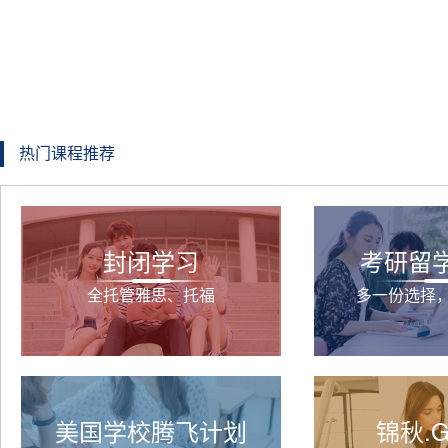
热门课程推荐
封闭学习
考研留
全托管雅思、托福
多一份选择
美国学校腾飞计划
锦秋.