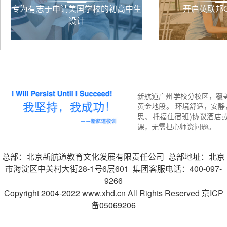
专为有志于申请美国学校的初高中生
开启英联邦
设计
新航道广州学校分校区，覆
黄金地段。 环境舒适，安静
思、托福住宿班)协议酒店
课，无需担心师资问题。
总部：北京新航道教育文化发展有限责任公司 总部地址：北京
市海淀区中关村大街28-1号6层601 集团客服电话：400-097-
9266
Copyright 2004-2022 www.xhd.cn All Rights Reserved 京ICP
备05069206