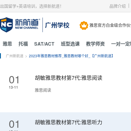
获取验证码
请妥善保存您的密码
出国留学+英语培训，选择新航道！
品牌介绍
3.请使用其他账号登录
4.请联系官方客服
登录
登录
下一步
立即登录
雅思官方白金级合作伙
知道了
保存新密码
密码登录
验证码登录
收不到验证码?
忘记密码?
为了确保您的帐号安全
雅思
托福
SAT/ACT
班型选课
教学师资
一对一定
收不到验证码?
请勿将帐号信息提供给他人/机构
忘记密码?
首次登录自动注册
广州新航道
>
2023年雅思教材推荐_雅思教材哪个好_【广州新航道】
01
胡敏雅思教材第7代:雅思阅读
13-11
雅思阅读
01
胡敏雅思教材第7代:雅思听力