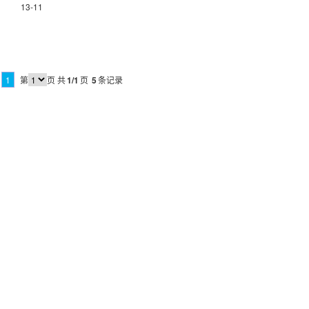
13-11
1
第
页
共
1/1
页
5
条记录