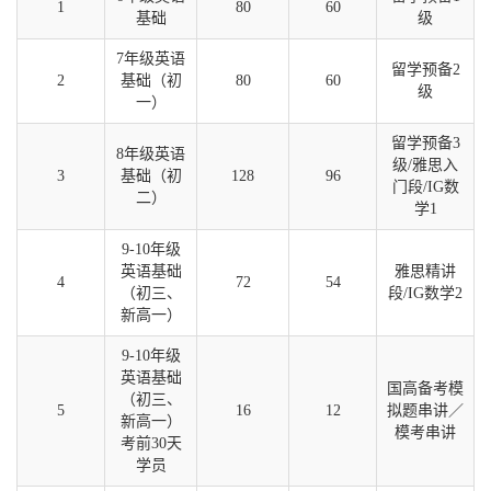
1
80
60
基础
级
7年级英语
留学预备2
2
基础（初
80
60
级
一）
留学预备3
8年级英语
级/雅思入
3
基础（初
128
96
门段/IG数
二）
学1
9-10年级
英语基础
雅思精讲
4
72
54
（初三、
段/IG数学2
新高一）
9-10年级
英语基础
国高备考模
（初三、
5
16
12
拟题串讲／
新高一）
模考串讲
考前30天
学员