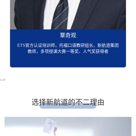
奇观
张舒
口语教研组长，新航道集团
杜肯大学硕士，新航道集团讲师，
等奖、人气奖获得者
具有较高的熟悉度，培养出20
-->
选择新航道的不二理由