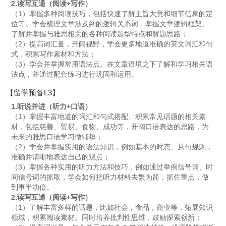
2.读写互通（阅读+写作）
（1）掌握多种阅读技巧，包括快速了解主旨大意和细节信息的定
位等。学会梳理文章涉及到的逻辑关系词，掌握文章逻辑框架。
了解并掌握与雅思相关的各种阅读题型特点和解题思路；
（2）提高词汇量，开阔视野，学会更多地道准确的英文词汇和句
式，积累写作素材和方法；
（3）学会并掌握常用语法点。在文章语境之下了解和学习相关语
法点，并通过配套练习进行巩固和运用。
【留学预备L3】
1.听说并进（听力+口语）
（1）掌握丰富地道的词汇和句式搭配、积累常见话题的相关素
材，包括慈善、贸易、食物、成功等，开阔口语表达的思路，为
未来的雅思口语学习做铺垫；
（2）学会并掌握实用的语法知识，例如基本的时态、从句规则，
准确并清晰地表达自己的观点；
（3）掌握各种实用的听力方法和技巧，例如通过举例信号词、时
间信号词的抓取，学会如何把听力材料去繁为简，抓住重点，做
到事半功倍。
2.读写互通（阅读+写作）
（1）了解丰富多样的话题，比如社会，食品，商业等，拓展知识
领域，积累阅读素材。同时培养批判性思维，鼓励探索创新；