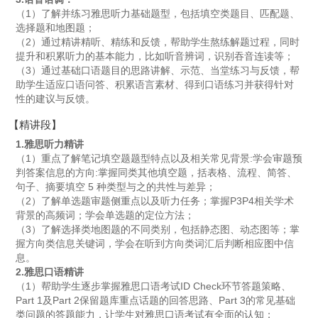
（1）了解并练习雅思听力基础题型，包括填空类题目、匹配题、
选择题和地图题；
（2）通过精讲精听、精练和反馈，帮助学生熬练解题过程，同时
提升和积累听力的基本能力，比如听音辨词，识别吞音连读等；
（3）通过基础口语题目的思路讲解、示范、当堂练习与反馈，帮
助学生适应口语问答、积累语言素材、得到口语练习并获得针对
性的建议与反馈。
【精讲段】
1.雅思听力精讲
（1）重点了解笔记填空题题型特点以及相关常见背景:学会审题预
判答案信息的方向:掌握同类其他填空题，括表格、流程、简答、
句子、摘要填空 5 种类型与之的共性与差异；
（2）了解单选题审题侧重点以及听力任务；掌握P3P4相关学术
背景的高频词；学会单选题的定位方法；
（3）了解选择类地图题的不同类别，包括静态图、动态图等；掌
握方向类信息关键词，学会在听到方向类词汇后判断相应图中信
息。
2.雅思口语精讲
（1）帮助学生逐步掌握雅思口语考试ID Check环节答题策略、
Part 1及Part 2保留题库重点话题的回答思路、Part 3的常见基础
类问题的答题能力，让学生对雅思口语考试有全面的认知；