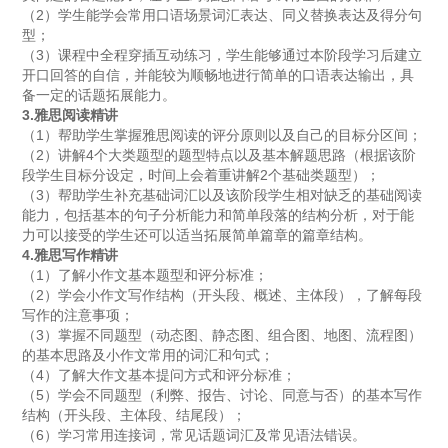
（2）学生能学会常用口语场景词汇表达、同义替换表达及得分句
型；
（3）课程中全程穿插互动练习，学生能够通过本阶段学习后建立
开口回答的自信，并能较为顺畅地进行简单的口语表达输出，具
备一定的话题拓展能力。
3.雅思阅读精讲
（1）帮助学生掌握雅思阅读的评分原则以及自己的目标分区间；
（2）讲解4个大类题型的题型特点以及基本解题思路（根据该阶
段学生目标分设定，时间上会着重讲解2个基础类题型）；
（3）帮助学生补充基础词汇以及该阶段学生相对缺乏的基础阅读
能力，包括基本的句子分析能力和简单段落的结构分析，对于能
力可以接受的学生还可以适当拓展简单篇章的篇章结构。
4.雅思写作精讲
（1）了解小作文基本题型和评分标准；
（2）学会小作文写作结构（开头段、概述、主体段），了解每段
写作的注意事项；
（3）掌握不同题型（动态图、静态图、组合图、地图、流程图）
的基本思路及小作文常用的词汇和句式；
（4）了解大作文基本提问方式和评分标准；
（5）学会不同题型（利弊、报告、讨论、同意与否）的基本写作
结构（开头段、主体段、结尾段）；
（6）学习常用连接词，常见话题词汇及常见语法错误。