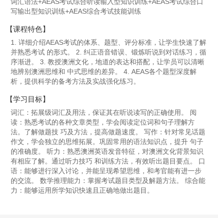
词汇语法+AEAS考试综合听读输入型知识训练+AEAS考试综合口
写输出型知识训练+AEAS综合考试技能训练
【课程特色】
1. 详细介绍AEAS考试的体系、题型、评分标准，让学生快速了解
并熟悉考试 的形式。 2. 纠正语音错误、锻炼听说到对话练习，循
序渐进。 3. 教授澳洲文化，地道的表达和搭配，让学员可以清晰
地辨别澳洲思维和 中式思维的差异。 4. AEAS各个题型深度解
析，提供科学的备考方法及实战强化练习。
【学习目标】
词汇：拓展级词汇及用法，保证其在听说读写的正确使用。 阅
读：熟悉考试的各种文章类型，学会阅读定位词和句子理解方
法。了解做题技 巧及方法，提高做题速度。 写作：针对常见话题
作文，学会独立的思维拓展。巩固常用的语法知识点，提升 句子
的准确度。 听力：熟悉澳洲英语发音特征，对澳洲文化背景知识
有相应了解。通过听力技巧 和训练方法，有效听出题目要点。 口
语：能够进行深入讨论，并能呈现希望思维，和考官能有进一步
的交流。 数学推理能力：掌握考试题目类型及解题方法。 综合能
力：能够运用所学知识快速且正确地做出题目。