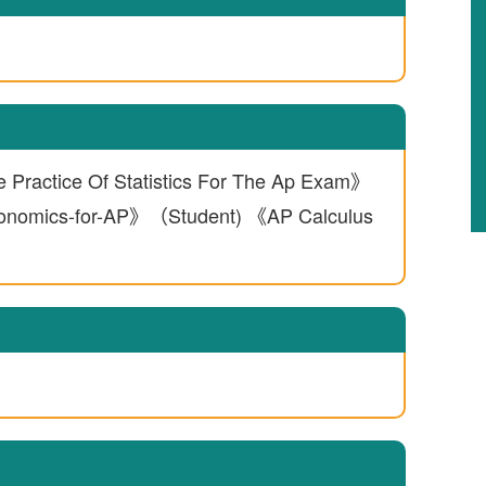
e Of Statistics For The Ap Exam》
mics-for-AP》（Student) 《AP Calculus