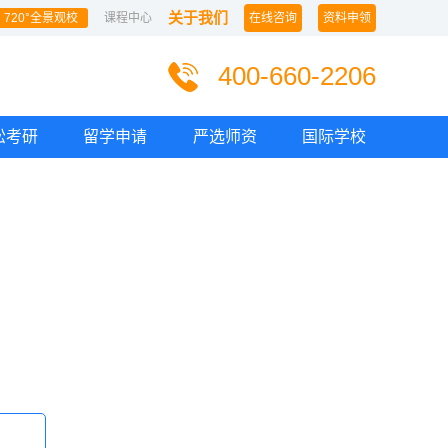
关于我们
720°全景观校
课程中心
在线咨询
资料申领
400-660-2206
松考研
留学申请
严选师资
国际学校