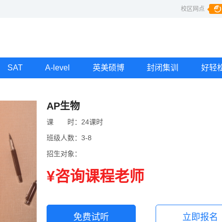
校区网点
SAT
A-level
英美硕博
封闭集训
好轻
AP生物
课
课时
时：
24课时
班级人数：
3-8
招生对象：
¥咨询课程老师
免费试听
立即报名