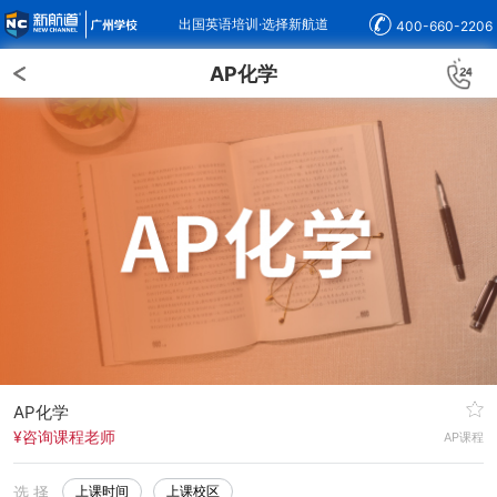
出国英语培训·选择新航道
400-660-2206
AP化学
AP化学
¥咨询课程老师
AP课程
选 择
上课时间
上课校区