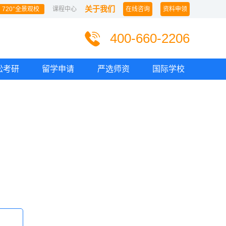
关于我们
720°全景观校
课程中心
在线咨询
资料申领
400-660-2206
松考研
留学申请
严选师资
国际学校