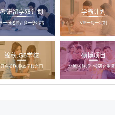
考研留学双计划
学霸计划
多一份选择，多一条出路
VIP一对一定制
锦秋.G5学校
硕博项目
开启英联邦G5学校之门
北美/英联邦学校研究生深