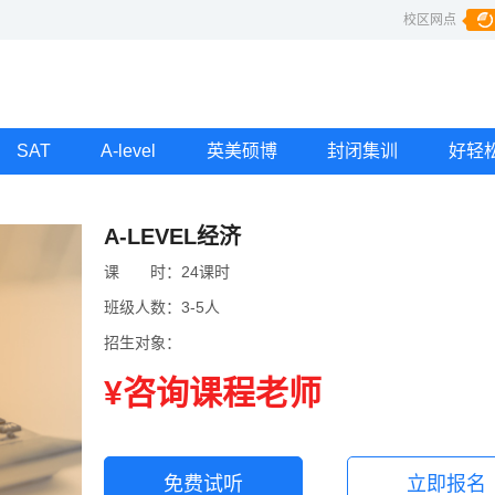
校区网点
SAT
A-level
英美硕博
封闭集训
好轻
A-LEVEL经济
课
课时
时：
24课时
班级人数：
3-5人
招生对象：
¥咨询课程老师
免费试听
立即报名