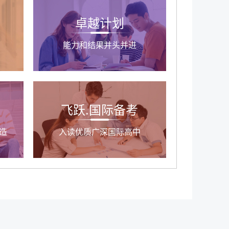
卓越计划
能力和结果并头并进
飞跃.国际备考
造
入读优质广深国际高中