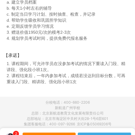
a. 建立学员档案
b. 每天1小时左右的辅导
c. 制定当日学习计划、按时抽查、检查，并记录
d. 帮助学生吸收和巩固所学知识
e. 定期反馈学员学习情况
3. 赠送价值1950元/次的模考2-3次
4. 规划学员考试时间，提供免费代报名服务
【承诺】
1. 课程期间，可允许学员在没参加考试的情况下重读入门段、精
讲段、强化段小班1次。
2. 课程结束后，一年内参加考试，成绩若没达到目标分数，可再
重读入门段、精讲段、强化段小班1次
分校电话：400-660-2206
新航道广州学校
总部：北京新航道教育文化发展有限责任公司
总部地址：北京市海淀区中关村大街28-1号6层601
集团客服电话：400-097-9266 京ICP备05069206号
2