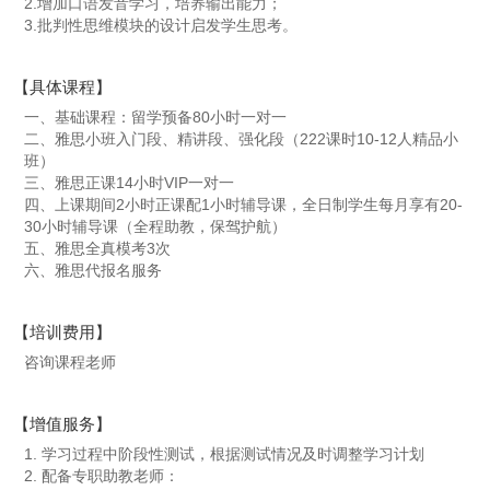
2.增加口语发音学习，培养输出能力；
3.批判性思维模块的设计启发学生思考。
【具体课程】
一、基础课程：留学预备80小时一对一
二、雅思小班入门段、精讲段、强化段（222课时10-12人精品小
班）
三、雅思正课14小时VIP一对一
四、上课期间2小时正课配1小时辅导课，全日制学生每月享有20-
30小时辅导课（全程助教，保驾护航）
五、雅思全真模考3次
六、雅思代报名服务
【培训费用】
咨询课程老师
【增值服务】
1. 学习过程中阶段性测试，根据测试情况及时调整学习计划
2. 配备专职助教老师：