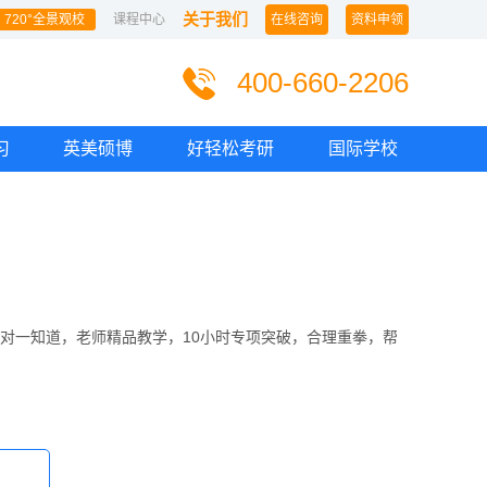
关于我们
720°全景观校
课程中心
在线咨询
资料申领
400-660-2206
习
英美硕博
好轻松考研
国际学校
一对一知道，老师精品教学，10小时专项突破，合理重拳，帮