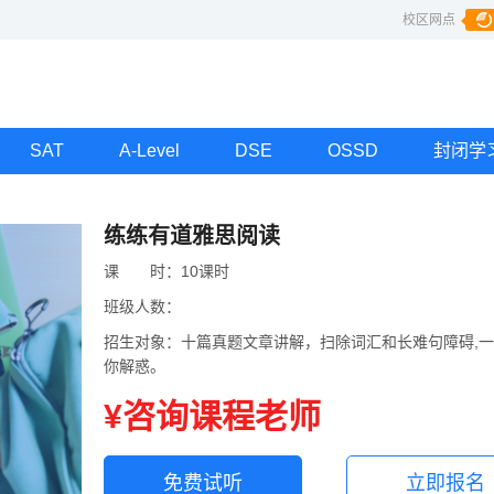
校区网点
SAT
A-Level
DSE
OSSD
封闭学
练练有道雅思阅读
课
课时
时：
10课时
班级人数：
招生对象：
十篇真题文章讲解，扫除词汇和长难句障碍,
你解惑。
¥咨询课程老师
免费试听
立即报名