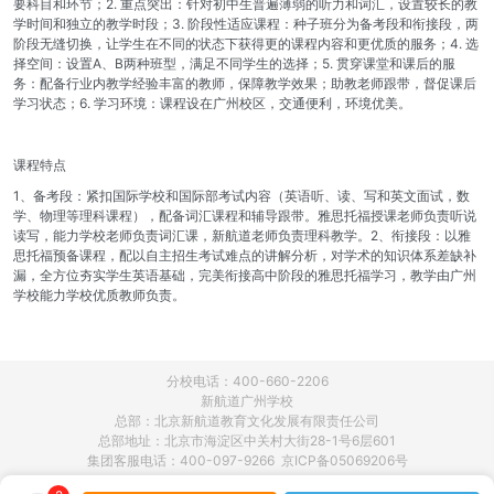
要科目和环节；2. 重点突出：针对初中生普遍薄弱的听力和词汇，设置较长的教
学时间和独立的教学时段；3. 阶段性适应课程：种子班分为备考段和衔接段，两
阶段无缝切换，让学生在不同的状态下获得更的课程内容和更优质的服务；4. 选
择空间：设置A、B两种班型，满足不同学生的选择；5. 贯穿课堂和课后的服
务：配备行业内教学经验丰富的教师，保障教学效果；助教老师跟带，督促课后
学习状态；6. 学习环境：课程设在广州校区，交通便利，环境优美。
课程特点
1、备考段：紧扣国际学校和国际部考试内容（英语听、读、写和英文面试，数
学、物理等理科课程），配备词汇课程和辅导跟带。雅思托福授课老师负责听说
读写，能力学校老师负责词汇课，新航道老师负责理科教学。2、衔接段：以雅
思托福预备课程，配以自主招生考试难点的讲解分析，对学术的知识体系差缺补
漏，全方位夯实学生英语基础，完美衔接高中阶段的雅思托福学习，教学由广州
学校能力学校优质教师负责。
分校电话：400-660-2206
新航道广州学校
总部：北京新航道教育文化发展有限责任公司
总部地址：北京市海淀区中关村大街28-1号6层601
集团客服电话：400-097-9266 京ICP备05069206号