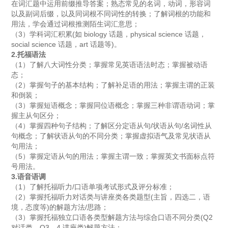
在词汇题中运用前缀推导答案；熟态常见的名词，动词，形容词
以及副词后缀，以及同词根不同词性的转换；了解词根的功能和
用法，学会通过词根推测陌生词汇意思；
（3）学科词汇积累(如 biology 话题，physical science 话题，
social science 话题，art 话题等)。
2.托福语法
（1）了解八大词性分类；掌握常见英语语法时态；掌握被动语
态；
（2）掌握句子的基本结构；了解补足语的用法；掌握主谓的正装
和倒装；
（3）掌握短语概念；掌握同位语概念；掌握三种非谓语动词；掌
握主从句区分；
（4）掌握四种句子结构；了解区分定语从句/状语从句/名词性从
句概念；了解状语从句的不同分类；掌握虚拟语气及常见状语从
句用法；
（5）掌握定语从句的用法；掌握主谓一致；掌握英文书面标点符
号用法。
3.语音语调
（1）了解托福听力/口语单项考试形式及评分标准；
（2）掌握托福听力对话类与讲座类各类题型(主旨，四选二，语
境，态度等)的解题方法/思路；
（3）掌握托福独立口语各类型解题方法与综合口语不同分类(Q2
对话类，Q3，4 讲座类)解题方法；