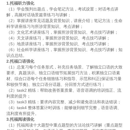
1.托福听力强化
（1）学会预判出题点，学会笔记方法，考试设置；对话考点讲
解，高频对话场景篇章练习与讲解；
（2）掌握讲座常见话题及背景知识，讲座介绍；笔记方法；生命
科学讲座练习与所涉背景知识、考点讲解；
（3）文化艺术讲座练习，掌握所涉背景知识、考点技巧讲解；
（4）天文讲座练习，掌握所涉背景知识、考点技巧讲解；
（5）地质讲座练习，掌握所涉背景知识、考点技巧讲解；
（6）社会科学讲座练习，掌握所涉背景知识、考点技巧讲解；知
识点总结。
2.托福口语强化
（1）总复习每个任务形式，补充任务场景、了解独立口语的大致
要求、真题演示、独立口语细节拓展技巧方法，积累独立口语素
材、综合口语每个任务细致练习和指导、示范和纠正(保证练习量
和较快节奏)、独立口语分话题、分回答方式进行练习；
（2）task2 精练：帮助改善答案质量、语音语调的培训指正、流
利度的提升；
（3）task3 精练：要求内容完整、减少和避免语法和表达错误；
（4）task4 整体答案计时训练：能够做到细节完整，语音语调、
流利度有所提升。
3.托福阅读强化
（1）托福阅读十大题型中重点题型的方法论技巧讲解（重点题型