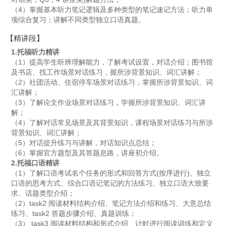
（4）掌握基本听力笔记逻辑及多种类型的笔记速记方法；听力单
项综合复习；讲解不同类型独立口语真题。
【精讲段】
1.托福听力精讲
（1）提高学生听辨理解能力，了解考试设置，对话介绍；图书馆
及书店、找工作场景对话练习，握所涉背景知识、词汇讲解；
（2）社团活动、住宿停车场景对话练习，掌握所涉背景知识、词
汇讲解；
（3）了解论文作业场景对话练习，学握所涉背景知识、词汇讲
解；
（4）了解对话常见场景及其背景知识，课程场景对话练习与所涉
背景知识、词汇讲解；
（5）对话提升练习与讲解，对话知识点总结；
（6）掌握官方题型及其答题息路，讲座初介绍。
2.托福口语精讲
（1）了解口语考试名个任务的形式和回答方式(按序进行)、独立
口语的思考方式、综合口语记笔记的方法练习、独立口语大致要
求、话题类型介绍；
（2）task2 阅读材料结构介绍、笔记方法介绍和练习、大意总结
练习、task2 答题步骤介绍、真题训练；
（3） task3 阅读材料结构和形式介绍、计时进行阅读训练和定义