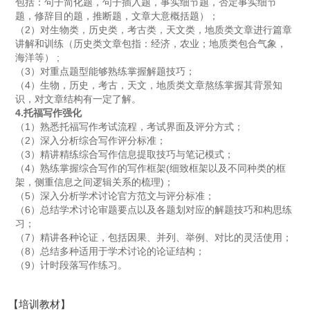
包括：句子简化题，句子插入题，事实细节题，否定事实细节
题，修辞目的题，推断题，文章大意概括题）；
（2）对生物类，历史类，考古类，天文类，地质类文章进行篇章
讲解和训练（历史类文章包指：经济，农业；地质类包合气象，
海洋等） ;
（3）对重点题型能够熟练掌握解题技巧；
（4）生物，历史，考古，天文，地质类文章熬练掌握其背景知
识，对文章结构有一定了解。
4.托福写作强化
（1）熟悉托福写作考试流程，考试界面及评分方式；
（2）深入分析综合写作评分标准；
（3）精讲精练综合写作信息提取技巧与笔记模式；
（4）熟练掌握综合写作的写作框架(细致框架以及不同种类的框
架，侧重信息之间逻辑关系的梳理)；
（5）深入分析学术讨论官方范文与评分标准；
（6）总结学术讨论审题要点以及各题划对应的解题技巧和构思练
习；
（7）精讲各种论证，包括因果、并列、举例、对比的灵活使用；
（8）总结多种适用于学术讨论的论证结构；
（9）计时段落写作练习。
【培训教材】