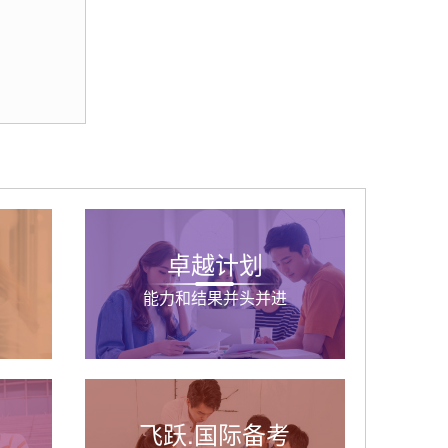
卓越计划
能力和结果并头并进
飞跃.国际备考