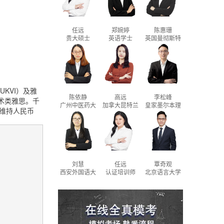
任远
郑婉婷
陈惠珊
贵大硕士
英语学士
英国曼彻斯特
大学商学院-硕
士学位； 广东
外语外贸大学-
文学和经济学
学士（双学
位）
KVI）及雅
陈依静
高远
李松峰
学术类雅思。千
广州中医药大
加拿大昆特兰
皇家墨尔本理
费维持人民币
学 英语专业 学
理工大学+市场
工大学，会计
士学位
营销管理+学士
学硕士；北京
学位
师范大学珠海
分校，人力资
源管理学士
刘慧
任远
覃奇观
西安外国语大
认证培训师
北京语言大学
学
国际政治 学士
学位