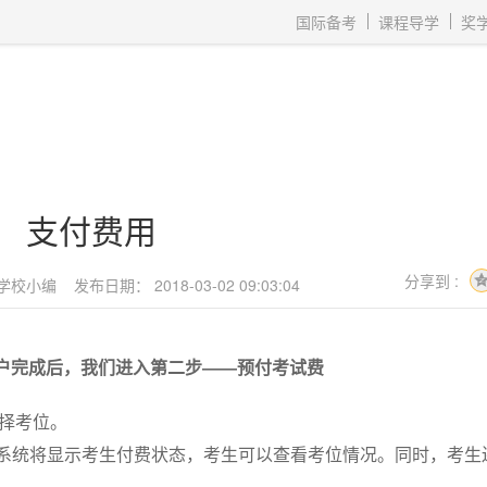
获取验证码
请妥善保存您的密码
国际备考
课程导学
奖
3.请使用其他账号登录
4.请联系官方客服
登录
登录
下一步
立即登录
知道了
保存新密码
密码登录
验证码登录
收不到验证码?
忘记密码?
为了确保您的帐号安全
收不到验证码?
请勿将帐号信息提供给他人/机构
忘记密码?
首次登录自动注册
支付费用
分享到 :
学校小编
发布日期：
2018-03-02 09:03:04
户完成后，我们进入第二步——预付考试费
择考位。
面，系统将显示考生付费状态，考生可以查看考位情况。同时，考生