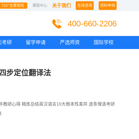
关于我们
720°全景观校
课程中心
在线咨询
资料申领
400-660-2206
松考研
留学申请
严选师资
国际学校
汉四步定位翻译法
年教研心得 精炼总结英汉语言10大根本性差异 逐条理清考研
处