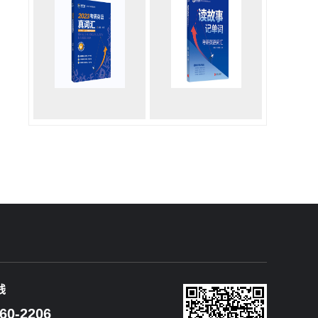
线
60-2206