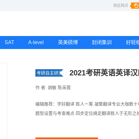
校区网点
SAT
A-level
英美硕博
封闭集训
好轻
2021考研英语英译
考研自主研发
教材
作 者: 胡敏 陈采霞
编辑推荐：学好翻译 胜人一筹 凝聚翻译专业大咖数十
题型设置与考查难点 四步定位搞定翻译胜人于无形之