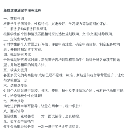
新航道澳洲留学服务流程
一、前期咨询
根据学生学历背景、性格特点、兴趣爱好、学习能力等做前期的评估。
二、服务启动&服务团队组建
根据学生的个性和情况匹配相对应的选校规划顾问、文书(文案)辅导顾问。
三、定制留学方案
针对学生的个人背景进行评估，评估申请难度、确定申请目标、制定服务时间
表，并最终制定留学方案。
四、规划语言考试
合理规划语言考试时间，新航道语言培训课程帮助学生熟练分辨各单项不同题
型，并熟悉相应的解题方法。
五、软实力提升
各国多元化的考察指标,成绩已经不是唯一标准，新航道前程留学背景提升，让您
与梦校更近一步!
六、选校选专业
针对个人情兄进行院校、排名、费用、招生及专业情况介绍，分析评估录取可能
性，给您选校个性化建议!
七、网申指导
为您进行网申填写指导，让您在网申中，稳中求胜! !
八、面试辅导
面经搜集，素材整理，一对一面试辅导，全真模拟。
九、奖学金申请指导
奖学金录取经验分享，一对一进行奖学金申请指导。