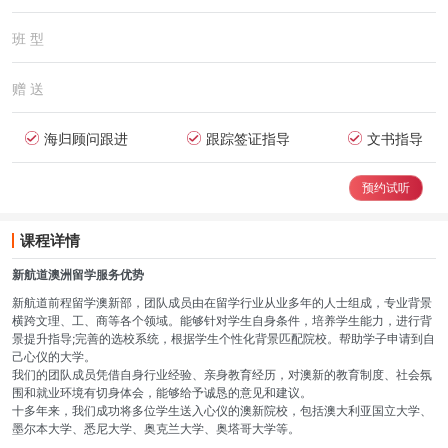
班 型
赠 送
海归顾问跟进
跟踪签证指导
文书指导
预约试听
课程详情
新航道澳洲留学服务优势
新航道前程留学澳新部，团队成员由在留学行业从业多年的人士组成，专业背景
横跨文理、工、商等各个领域。能够针对学生自身条件，培养学生能力，进行背
景提升指导;完善的选校系统，根据学生个性化背景匹配院校。帮助学子申请到自
己心仪的大学。
我们的团队成员凭借自身行业经验、亲身教育经历，对澳新的教育制度、社会氛
围和就业环境有切身体会，能够给予诚恳的意见和建议。
十多年来，我们成功将多位学生送入心仪的澳新院校，包括澳大利亚国立大学、
墨尔本大学、悉尼大学、奥克兰大学、奥塔哥大学等。