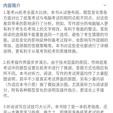
内容简介
1.笔考vs机考全面大比拼。本书从试卷布局、题型变化等各
方面对比了纸笔考试与电脑考试的相同点和不同点，对这些
差异带来的影响进行了分析。例如，写作部分的电脑输入更
有利于考生在考场上的文字修改，有利于卷面的整洁。某些
阅读的选择题不能重复选同一个选项，避免了考生猜题的可
能。这些变化的影响延伸到备考过程中，会影响写作提纲的
草拟、选择题的答题策略等。本书对这些变化都进行了详细
说明，更有利于从笔考到机考的思维转换。
2.机考操作界面步步演示。由于技术层面的原因，传统纸笔
考试中的题型设置在机考中进行了微调，答题方式也相应有
所不同。本书对听力、阅读、写作的考试界面均作了大量配
图说明，其中不少是真实考试界面的原图，另有少量内容
（为适应本书介质）做了模拟演示图。尤其是听力与阅读部
分，附有各种题型变化的说明及操作指示，更适合上手操
作。
3.听说读写应试技巧大公开。本书除了是一本机考指南，还
是一本雅思学习指南。换言之，即便是准备纸笔考试的考