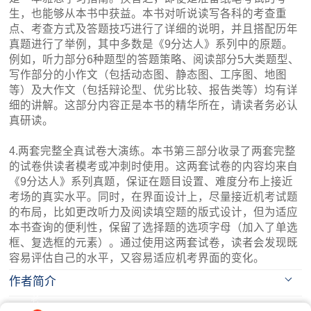
生，也能够从本书中获益。本书对听说读写各科的考查重
点、考查方式及答题技巧进行了详细的说明，并且搭配历年
真题进行了举例，其中多数是《9分达人》系列中的原题。
例如，听力部分6种题型的答题策略、阅读部分5大类题型、
写作部分的小作文（包括动态图、静态图、工序图、地图
等）及大作文（包括辩论型、优劣比较、报告类等）均有详
细的讲解。这部分内容正是本书的精华所在，请读者务必认
真研读。
4.两套完整全真试卷大演练。本书第三部分收录了两套完整
的试卷供读者模考或冲刺时使用。这两套试卷的内容均来自
《9分达人》系列真题，保证在题目设置、难度分布上接近
考场的真实水平。同时，在界面设计上，尽量接近机考试题
的布局，比如更改听力及阅读填空题的版式设计，但为适应
本书查询的便利性，保留了选择题的选项字母（加入了单选
框、复选框的元素）。通过使用这两套试卷，读者会发现既
容易评估自己的水平，又容易适应机考界面的变化。
作者简介
老