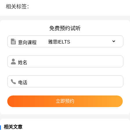
语选修等课程。
相关标签：
在过去的20年中，HFI已培养出超过2500名毕业生
（含IFY英澳预科项目），毕业生遍布全球15个国家
免费预约试听
和地区，学生100%被世界名校录取，93%被美国前
意向课程
50的综合性大学录取，210人次获得美国藤校+Top10
院校（本科级别）录取，23人次获得“牛剑”录取。
姓名
电话
立即预约
2、HFI招生的形式是怎么样的？外地学生可以报考
相关文章