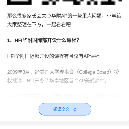
那么很多家长会关心华附AP的一些重点问题，小羊给
大家整理在下方，一起看看吧！
1、HFI华附国际部开设什么课程？
HFI华附国际部开设的课程有且仅有AP课程。
2009年3月，经美国大学理事会（College Board）授
权批准，HFI开办了华南地区首个AP美式高中。
HFI目前已开设有文、理均衡的20门AP（美国大学先
修）课程，5门国内高中基础必修课程、托福及
阅读全文
SAT/ACT（学术能力评估测试）考试备考课程，哲
学、戏剧、高级微积分、创意写作、陶艺、德语和法