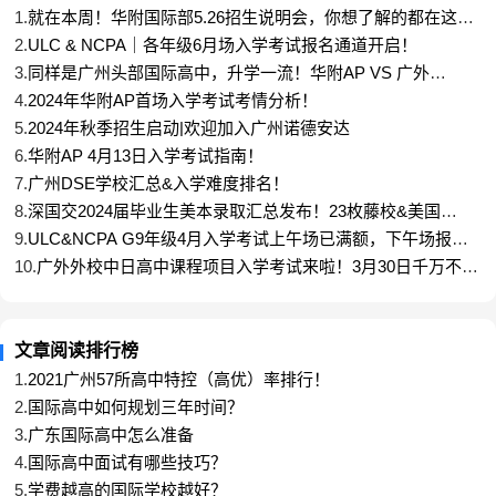
吗？
1.
就在本周！华附国际部5.26招生说明会，你想了解的都在这
里！
2.
ULC & NCPA｜各年级6月场入学考试报名通道开启！
3.
同样是广州头部国际高中，升学一流！华附AP VS 广外
HFI招生形式继续沿用往年的形式，学生必须参加我
AP&AL，谁更胜一筹？
4.
2024年华附AP首场入学考试考情分析！
校举办的入学考试（笔试+面试），并在中考出分后
5.
2024年秋季招生启动|欢迎加入广州诺德安达
提交学生的中考成绩至招办，我校会将学生的“入学考
6.
华附AP 4月13日入学考试指南！
试成绩+中考成绩”进行综合评估，择优录取。
7.
广州DSE学校汇总&入学难度排名！
8.
深国交2024届毕业生美本录取汇总发布！23枚藤校&美国
Top10！
HFI对学生的户籍、学籍没有限制。
9.
ULC&NCPA G9年级4月入学考试上午场已满额，下午场报名
通道已开放！
10.
广外外校中日高中课程项目入学考试来啦！3月30日千万不要
错过！
3、HFI的校园在哪里？
文章阅读排行榜
HFI目前有两个校区：石牌校区和知识城校区。
1.
2021广州57所高中特控（高优）率排行！
2.
国际高中如何规划三年时间？
石牌校区坐落于广州市天河区，占地约150亩，校区
3.
广东国际高中怎么准备
历史悠久，周边公共交通和生活设施便利，校区提供
4.
国际高中面试有哪些技巧？
住宿床位，学生可申请住宿或走读；
5.
学费越高的国际学校越好？