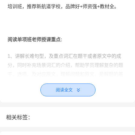
培训班，推荐新航道学校，品牌好+师资强+教材全。
阅读单项班老师授课重点:
1、讲解长难句型，及重点词汇在题干或者原文中的成
分，同时补充场景词汇的介绍，帮助学员理解复杂的题
干、选项、及对应原文，理解问题和原文，是解题的基
础。
阅读全文
2、各类常规题型的解题步骤与解题技巧
3、根据学员基础，布置课后词汇作业
相关标签：