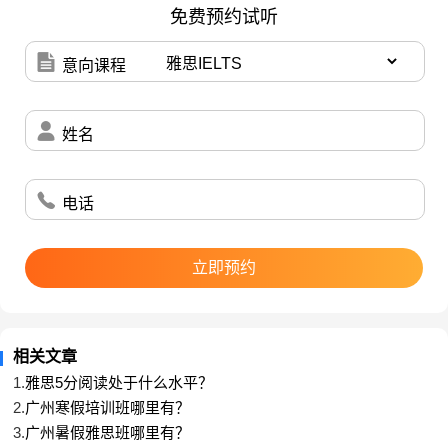
免费预约试听
雅思阅读5分左右水平，短期内策略是提升词汇量和语
意向课程
法，帮助学员理解题目和原文，从而保证2篇文章的正确
率。阅读速度很难短时间提升，需要经过大量高强度的
姓名
限时训练。
电话
还在为雅思阅读烦恼？快找小编助你摆脱雅思阅读万年5
立即预约
分吧~
相关文章
1.
雅思5分阅读处于什么水平？
新航道广州学校官网：
https://gz.xhd.cn/
2.
广州寒假培训班哪里有？
3.
广州暑假雅思班哪里有？
新航道广州学校咨询热线：020-85647182