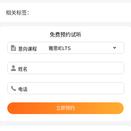
人数增长的主要原因是西北师范大学在甘肃省内的认
可度很高，是省部共建高校，教育资源比较优秀，甘
相关标签：
肃省内及西北地区同学报考不断增加，而且位于甘肃
省考研分数线是B区。
免费预约试听
光这一条就已经很吸引人了！
意向课程
另外，西北师范大学也是常年招收调剂的大学，而且
姓名
还有一些是自己的王牌专业，所以很多西部的同学都
想试一试，
电话
下图展示的是23考研招生调剂的一些专业。
立即预约