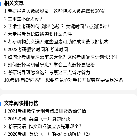
相关文章
1.
考研报名人数破纪录，这些院校人数暴增超30%！
2.
二本生不配考研？
3.
艺术生考研如何“别出心裁”？关键时间节点别错过！
4.
大专报考英语四级需要什么条件
5.
考研机构怎么选？这些因素可助你成功选取好机构
6.
2023考研报名时间和考试时间
7.
如何让考研复习效率最大化？这份考研复习计划快码住
8.
如何选择考研辅导班？学会三点选择更轻松
9.
考研辅导班怎么选？考察这三点省时省力
10.
考研持续“内卷”，想要与竞争对手拉开优势就要做足准备
文章阅读排行榜
1.
2021考研数学大纲考点增删及改动详情
西北师范大学的热门报考专业有：中国古代文学、中
2.
2019考研_英语（一）真题阅读
国史、教育学、学科教学、应用心理等。
3.
考研英语_作文和阅读应该先写哪个？
4.
2020考研_英语（一）Text4真题解析（2）