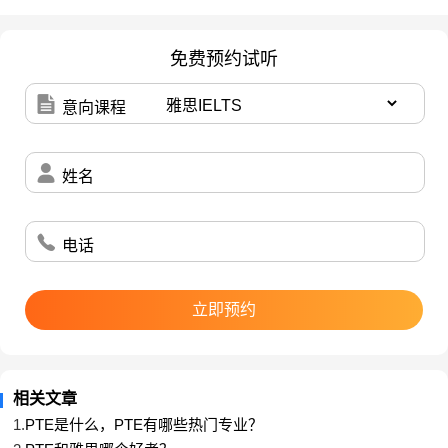
不习惯听英语、反应过慢、对发音不熟悉
这些和我们平时缺乏
……
听力训练有很大的关系。
免费预约试听
意向课程
为了解决这个问题，我们首先要做的就是
多听
，提高听音辨识
“
”
能力。
姓名
我们要反复熟悉遇到的各种听力文本，可以是课文、做过的听力
试卷，甚至英文歌曲、绕口令等。
电话
从最基础的听词，到听句子和长段落，再到听完整的文章；在英
立即预约
语语境中
磨耳朵
，训练听力的专注度和反应能力。
“
”
在这里介绍一种
魔鬼式
的训练方法。
“
”
相关文章
1.
PTE是什么，PTE有哪些热门专业？
魔鬼训练法