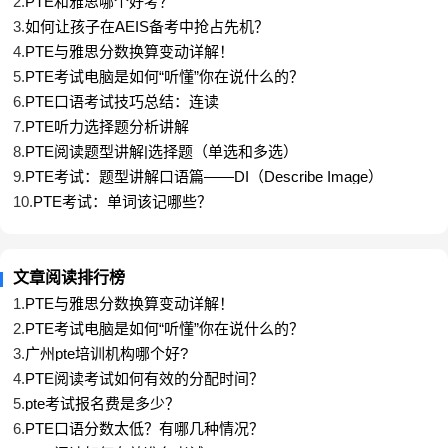
2.
PTE和雅思哪个好考？
3.
如何让孩子在AEIS备考中抢占先机？
找到一段音频，拿出笔和草稿纸，仔细地听五遍。
4.
PTE与雅思分数换算变动详解！
5.
PTE考试电脑是如何“听懂”你在说什么的？
6.
PTE口语考试技巧总结：连读
遍，听出它的大意。
7.
PTE听力选择题分析讲解
8.
​PTE阅读题型讲解|选择题（单选和多选）
第二遍，记下重要的细节。
9.
PTE考试：题型讲解口语篇——DI（Describe Image）
10.
PTE考试：单词该记哪些？
第三遍，听写它的文本。
第四遍，补充遗漏的细节、标点等。
文章阅读排行榜
1.
PTE与雅思分数换算变动详解！
2.
PTE考试电脑是如何“听懂”你在说什么的？
第五遍，对照文本、检查所犯下的每一处错误。
3.
广州pte培训机构哪个好?
4.
PTE阅读考试如何有效的分配时间？
这种高强度的训练，非常考验我们的耐心和毅力。但如果能够坚
5.
pte考试报名费是多少？
持下来，听力水平一定会有明显的提升。
6.
PTE口语分数太低？有哪几种情况？