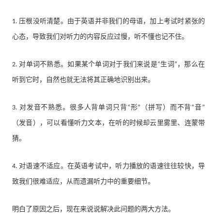
压根没听清楚。由于英语并非我们的母语，加上考试时紧张的
1.
心态，导致我们对听力的内容反应过慢，听不懂也记不住。
对单词不熟悉。如果某个单词对于我们来说是
生词
，那么在
2.
“
”
听到它时，自然也就无法将其正确地识别出来。
对发音不熟悉。很多人背单词只背
形
（拼写）而不背
音
3.
“
”
“
”
（发音），可以看懂听力文本，在听的时候却云里雾里、连蒙带
猜。
对语速不适应。在英语考试中，听力播放的语速往往较快，导
4.
致我们很难适应，从而遗漏听力中的重要细节。
明白了原因之后，现在来说说解决此问题的两大方法。