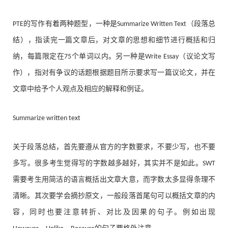
的写作有着两种题型，一种是
（段落总
PTE
Summarize Written Text
结），指读完一篇文章后，对文章的思想和细节进行概括和归
纳，每篇限定在
个单词以内。另一种是
（议论文写
75
Write Essay
作），指对有争议的话题根据题目所示要求写一篇议论文，并在
文章中给予个人观点及相应的解释和例证。
Summarize written text
关于段落总结，首先要遵从官方的字数要求，不要少写，也不要
多写。很多考生觉得写的字数越多越好，其实并不是如此。
SWT
需要考生用简洁的语言概括出文章大意，而字数太多显得条理不
清晰。其次要学会摘抄原文，一般段落首尾句可以概括文章的内
容，同时也要注意转折、对比及因果的句子。例如出现