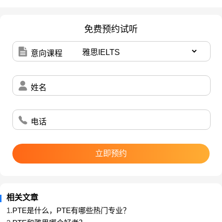
关于作文写作，首先要注意语言的格式。比如标点符号的使用、
免费预约试听
首字母要大写、分号后要小写等细节。其次要注意文章的整体观
意向课程
点要保持一致，避免自相矛盾。然后要注重语言之间的逻辑关
系，可以使用连词进行串联，清楚地表达出自己的观点。
姓名
的写作考试可以使用模板，这对许多基础薄弱的考生极为友
PTE
善。
电话
开头段
Introduction
立即预约
In contemporary society, it is often argued that (Topic) is largely
responsble for the issue of (Background). In my opinion, it is more
相关文章
convincible that (Main Opinion), despite the fact that (Concession
1.
PTE是什么，PTE有哪些热门专业？
Point).