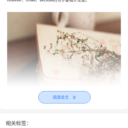
、
、
的句子要格外注意。
However
Unlike
Because
阅读全文
相关标签：
Write essay