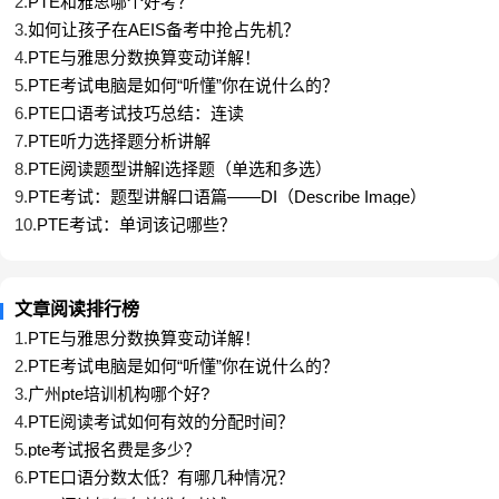
2.
PTE和雅思哪个好考？
3.
如何让孩子在AEIS备考中抢占先机？
4.
PTE与雅思分数换算变动详解！
主体段
Body Paragraph
5.
PTE考试电脑是如何“听懂”你在说什么的？
6.
PTE口语考试技巧总结：连读
On the one hand, it is often widely held that (View 1), due to the
7.
PTE听力选择题分析讲解
reason that (Reason 1). To illustrate, (Reason 1) is frequently defined as
8.
​PTE阅读题型讲解|选择题（单选和多选）
(Definition). For this reason, (View 1). For instance, according to some
9.
PTE考试：题型讲解口语篇——DI（Describe Image）
10.
PTE考试：单词该记哪些？
recent statistics established by (Organisation), over 80% of the
population could be considered to be (View 1).
文章阅读排行榜
On the other hand, I am also convinced that (View 2), since (Reason 2).
1.
PTE与雅思分数换算变动详解！
In fact, if (Reason 2), then it is more likely to witness the impact of
2.
PTE考试电脑是如何“听懂”你在说什么的？
3.
广州pte培训机构哪个好?
(Logic 2). For example, (Example 2). Therefore, (View 2).
4.
PTE阅读考试如何有效的分配时间？
5.
pte考试报名费是多少？
结尾段
Conclusion
6.
PTE口语分数太低？有哪几种情况？