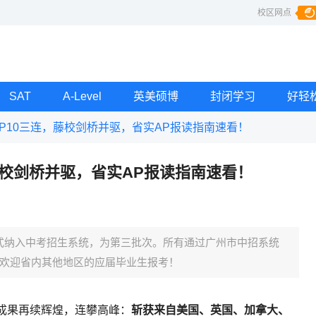
校区网点
SAT
A-Level
英美硕博
封闭学习
好轻
P10三连，藤校剑桥并驱，省实AP报读指南速看！
藤校剑桥并驱，省实AP报读指南速看！
正式纳入中考招生系统，为第三批次。所有通过广州市中招系统
欢迎省内其他地区的应届毕业生报考！
学成果再续辉煌，连攀高峰：
斩获来自美国、英国、加拿大、