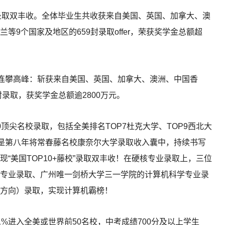
藤校”录取双丰收。全体毕业生共收获来自美国、英国、加拿大、澳
9个国家及地区的659封录取offer，荣获奖学金总额超
，连攀高峰：斩获来自美国、英国、加拿大、澳洲、中国香
录取，获奖学金总额逾2800万元。
0顶尖名校录取，包括全美排名TOP7杜克大学、TOP9西北大
更是第八年将常春藤名校康奈尔大学录取收入囊中，持续书写
现“美国TOP10+藤校”录取双丰收！在硬核专业录取上，三位
专业录取、广州唯一剑桥大学三一学院的计算机科学专业录
方向）录取，实现计算机霸榜！
%进入全美或世界前50名校，中考成绩700分及以上学生