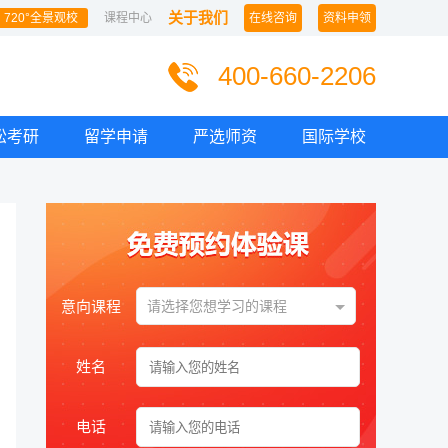
关于我们
720°全景观校
课程中心
在线咨询
资料申领
400-660-2206
松考研
留学申请
严选师资
国际学校
意向课程
请选择您想学习的课程
姓名
电话