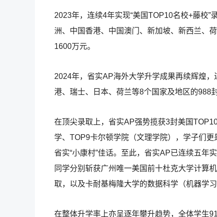
2023年，连续4年实现“美国TOP10名校+
洲、中国香港、中国澳门、新加坡、新西兰、荷兰等
1600万元。
2024年，省实AP海外大学升学成果再续辉煌
港、瑞士、日本、荷兰等8个国家及地区的988封
在顶尖录取上，省实AP强势揽获3封美国TOP1
学、TOP9卡尔顿学院（文理学院），学子们
省实“小康村”佳话。至此，省实AP已连续五年实
同学分别斩获广州唯一美国前十杜克大学计算机
取，以及卡耐基梅隆大学的数据科学（机器学习
在整体升学率上亦呈逐年攀升趋势，全体学生91