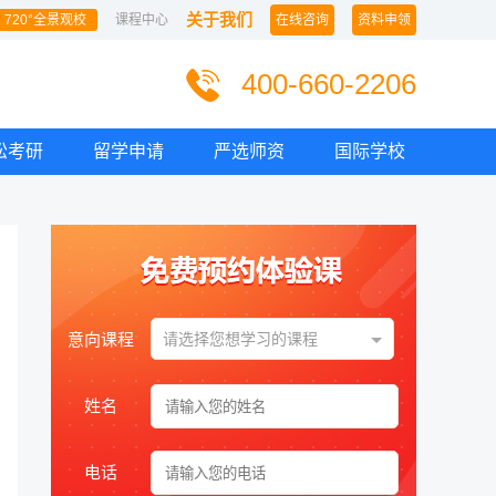
关于我们
720°全景观校
课程中心
在线咨询
资料申领
400-660-2206
松考研
留学申请
严选师资
国际学校
意向课程
请选择您想学习的课程
姓名
电话