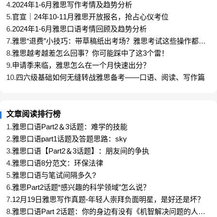
4、雅思口语
4.
2024年1-6月雅思写作考情及趋势分析
5.
官宣｜24年10-11月雅思开放报名，抢占心仪考位
在提升口语流利度方面，可以选择一个TED演讲，模
6.
2024年1-6月雅思口语考情回顾及趋势分析
7.
雅思“退费”小技巧：带草稿纸出考场？雅思考试这些操作都是
仿演讲者的说话内容，具体方式为：听演讲者说一段
怨种行为！
8.
雅思越考越差怎么回事？你可能踩中了这3个雷！
后按暂停，接着直接重复他们的话。
9.
申请季来临，雅思怎么在一个月快速出分？
10.
四六级基础如何无缝转战雅思备考——口语、阅读、写作篇
在准备口语测试的第2部分时，可以参考一些相关话
题的模范答案，学习衔接词汇和固定表达等有用内
容，并使用计时器来计算时间，你可以在回答中添加
文章阅读排行榜
更多细节或使用扩展策略，来延长你的回答时间。
1.
雅思口语Part2＆3话题：难学的技能
2.
雅思口语part1话题及答题思路：sky
3.
雅思口语【Part2＆3话题】：朋友间的争执
练习口语的最佳策略是找一个口语伙伴，这样做既能
4.
雅思口语8分范文：环保法律
够保持备考积极性，又可以通过互相反馈来提升口语
5.
雅思口语与笔试间隔多久?
能力。
6.
雅思Part2话题“感兴趣的科学领域”怎么说？
7.
12月19日雅思写作真题-年轻人崇拜负面明星，是好还是坏？
8.
雅思口语Part 2话题：你的身边有没有《机智解决问题的人》