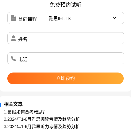
免费预约试听
意向课程
3、雅思写作
姓名
阅读写作任务1和2的范文，学习范文中的有用搭配和
电话
词汇，了解如何衔接上下文和组织语言。
立即预约
每天练习一些与雅思相关的写作主题，例如教育、健
康生活、气候变化等。在考试期间，你需要在一个小
时内完成两个写作任务，因此时间管理非常重要。在
相关文章
日常练习中，可以设置闹钟进行时间分配，利用大约
1.
暑假如何备考雅思？
20分钟来完成任务1，40分钟来完成任务2。
2.
2024年1-6月雅思阅读考情及趋势分析
3.
2024年1-6月雅思听力考情及趋势分析