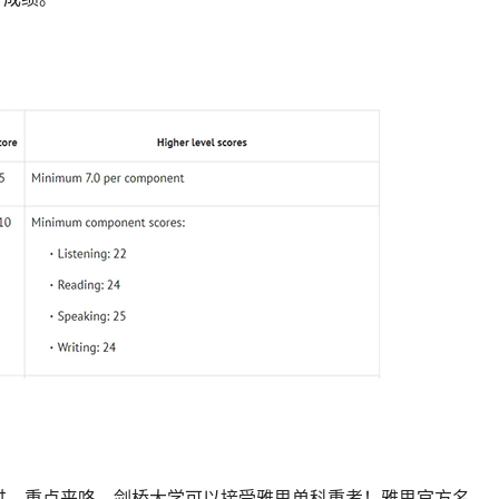
变过。重点来咯，剑桥大学可以接受雅思单科重考！雅思官方名