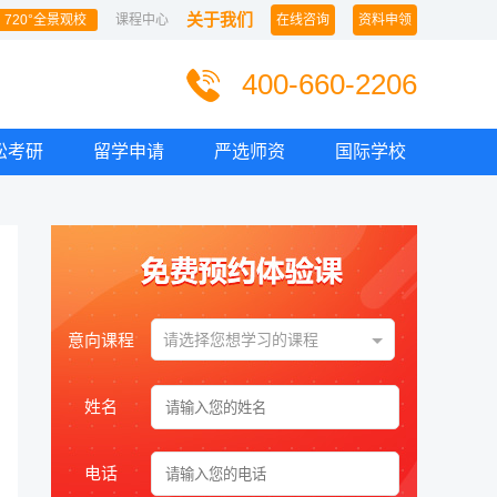
关于我们
720°全景观校
课程中心
在线咨询
资料申领
400-660-2206
松考研
留学申请
严选师资
国际学校
意向课程
请选择您想学习的课程
姓名
电话