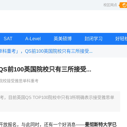
校区网点
SAT
A-Level
英美硕博
封闭学习
好轻
科重考」，QS前100英国院校只有三所接受...
前100英国院校只有三所接受...
0的院校接受雅思单科重考
，目前英国QS TOP100院校中只有3所明确表示接受雅思单
区开放报名，与此同时，还有一个好消息——
曼彻斯特大学已